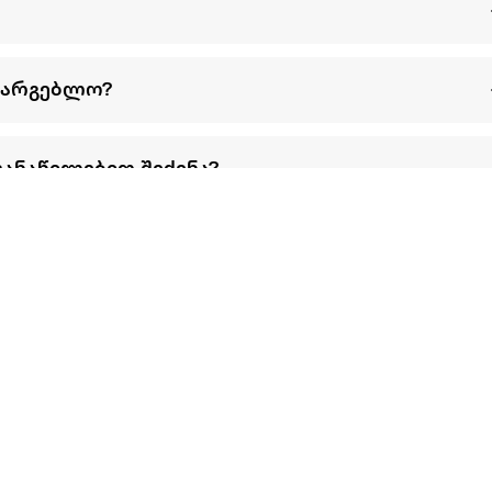
სარგებლო?
განაწილებით შეძენა?
წესები და პირობები
პარტნიორებისთვის
ტრენ
ხშირად დასმული
როგორ გავყიდოთ
გარე 
ი
კითხვები
ექსტრაზე
მზისგ
ვერიფიკაცია
ზოგადი პირობები