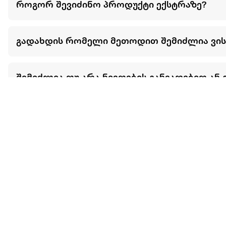
როგორ შევიძინო პროდუქტი ექსტრაზე?
გადახდის რომელი მეთოდით შემიძლია ვი
შემიძლია თუ არა ნივთების განვადებით ან 
მეტის ნახვა
ჩვენ შესახებ
extra
ყველაზე დიდი ონლაინ მაღაზია
მარკეტფლეის
extra market