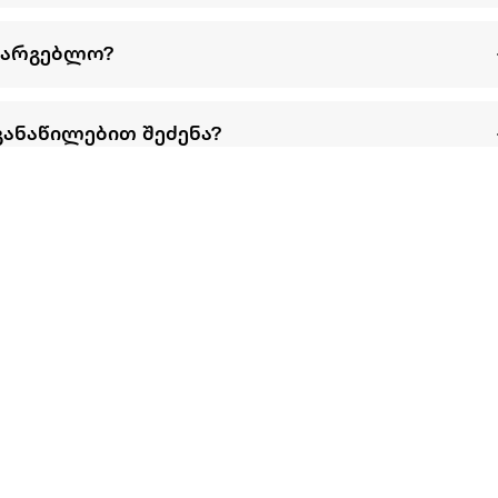
სარგებლო?
განაწილებით შეძენა?
წესები და პირობები
პარტნიორებისთვის
ტრენ
ხშირად დასმული
როგორ გავყიდოთ
გარე 
ი
კითხვები
ექსტრაზე
მზისგ
ვერიფიკაცია
ზოგადი პირობები
კარკ