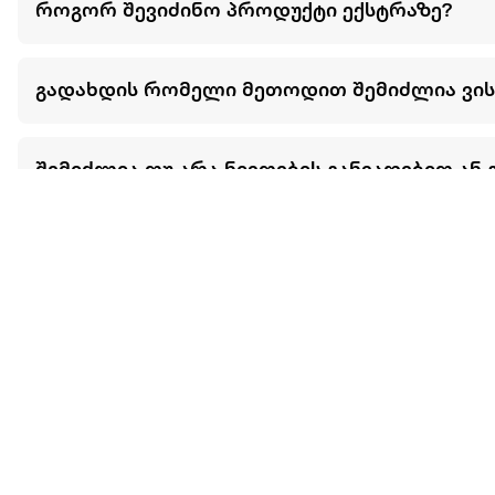
როგორ შევიძინო პროდუქტი ექსტრაზე?
გადახდის რომელი მეთოდით შემიძლია ვი
შემიძლია თუ არა ნივთების განვადებით ან 
მეტის ნახვა
ჩვენ შესახებ
extra
ყველაზე დიდი ონლაინ მაღაზია
მარკეტფლეის
extra market