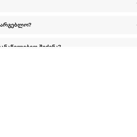
სარგებლო?
განაწილებით შეძენა?
წესები და პირობები
პარტნიორებისთვის
ტრენ
ხშირად დასმული
როგორ გავყიდოთ
გარე 
ი
კითხვები
ექსტრაზე
მზისგ
ვერიფიკაცია
ზოგადი პირობები