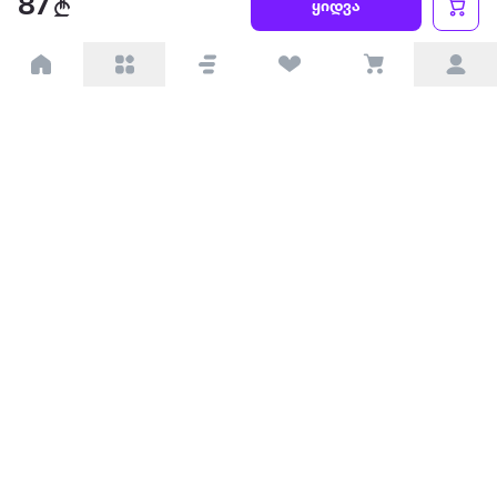
87
ყიდვა
პარტნიორებისთვის
ტრენდული
პოპულარული
დაგვიკავშირდით
Available on the
Get it on
Appstore
Google Play
© 2026 Extra.ge ყველა უფლება დაცულია