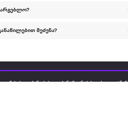
სარგებლო?
განაწილებით შეძენა?
წესები და პირობები
პარტნიორებისთვის
ტრენ
ხშირად დასმული
როგორ გავყიდოთ
გარე 
ი
კითხვები
ექსტრაზე
მზისგ
ვერიფიკაცია
ზოგადი პირობები
კარკ
წესები და პირობები