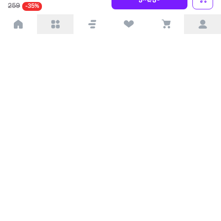
259
-35%
პარტნიორებისთვის
ტრენდული
პოპულარული
დაგვიკავშირდით
Available on the
Get it on
Appstore
Google Play
© 2026 Extra.ge ყველა უფლება დაცულია