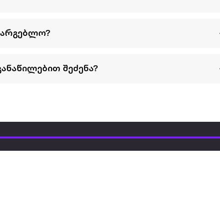
სარგებლო?
განაწილებით შეძენა?
წესები და პირობები
პარტნიორებისთვის
ტრენ
ხშირად დასმული
როგორ გავყიდოთ
გარე 
ი
კითხვები
ექსტრაზე
მზისგ
ვერიფიკაცია
ზოგადი პირობები
კარკ