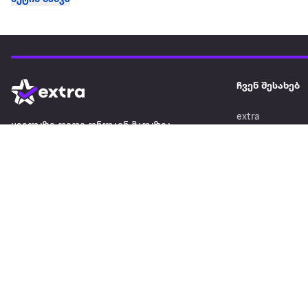
ჩვენ შესახებ
extra
ყველაზე დიდი ონლაინ მაღაზია
მარკეტფლეის
extra market
extra ბიზნესი
ბლოგი
საიტის რუკა