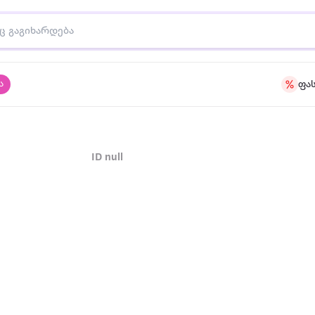
ა
ფა
ID null