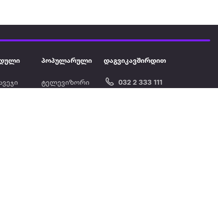
დული
პოპულარული
დაგვიკავშირდით
ავეჯი
ტელევიზორი
032 2 333 111
info@extra.ge
ან დამცავი
iPhone
სს „ექსტრა არეა" ს/კ
402129763 თბილისი, პეკინის
ასული აუზი
ლეპტოპები
გამზირი, N 41
ქტრო
პლანშეტები
ერი
მაცივარი
ონის ფენი
სარეცხი
მანქანა
გრილი
აეროგრილები