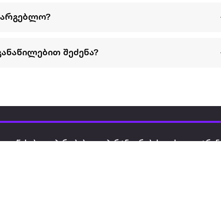
სარგებლო?
განაწილებით შეძენა?
წესები და პირობები
პარტნიორებისთვის
ტრენ
ხშირად დასმული
როგორ გავყიდოთ
გარე 
ი
კითხვები
ექსტრაზე
მზისგ
ვერიფიკაცია
ზოგადი პირობები
კარკ
წესები და პირობები