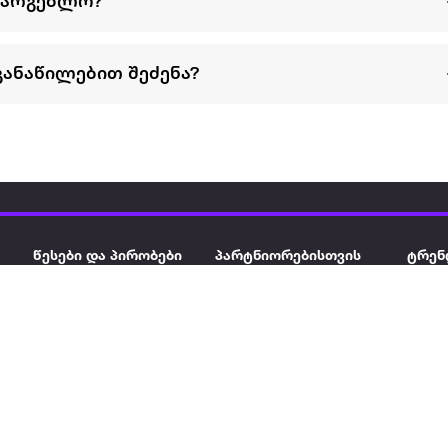
სარგებლო?
განაწილებით შეძენა?
წესები და პირობები
პარტნიორებისთვის
ტრენ
ხშირად დასმული
როგორ გავყიდოთ
გარე 
ი
კითხვები
ექსტრაზე
მზისგ
ვერიფიკაცია
ზოგადი პირობები
კარკ
წესები და პირობები
ელე
კონფიდენციალურობა
სკუტ