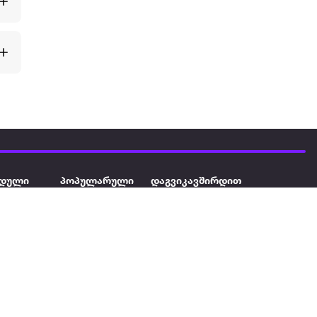
დული
პოპულარული
დაგვიკავშირდით
ავეჯი
ტელევიზორი
032 2 333 111
info@extra.ge
ან დამცავი
iPhone
სს „ექსტრა არეა" ს/კ
402129763 თბილისი, პეკინის
ასული აუზი
ლეპტოპები
გამზირი, N 41
ქტრო
პლანშეტები
ერი