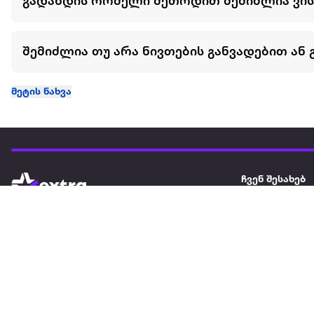
გადახდის რომელი მეთოდით შემიძლია ვი
შემიძლია თუ არა ნივთების განვადებით ან 
მეტის ნახვა
ჩვენ შესახებ
extra
ყველაზე დიდი ონლაინ მაღაზია
მარკეტფლეის
extra market
extra ბიზნესი
ბლოგი