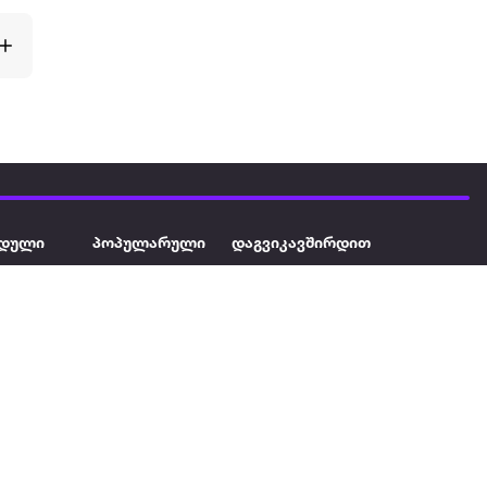
დული
პოპულარული
დაგვიკავშირდით
ავეჯი
ტელევიზორი
032 2 333 111
info@extra.ge
ან დამცავი
iPhone
სს „ექსტრა არეა" ს/კ
402129763 თბილისი, პეკინის
ასული აუზი
ლეპტოპები
გამზირი, N 41
ქტრო
პლანშეტები
ერი
მაცივარი