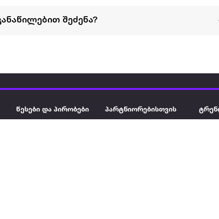
განაწილებით შეძენა?
წესები და პირობები
პარტნიორებისთვის
ტრენ
ხშირად დასმული
როგორ გავყიდოთ
გარე 
ი
კითხვები
ექსტრაზე
მზისგ
ვერიფიკაცია
ზოგადი პირობები
კარკ
წესები და პირობები
ელე
კონფიდენციალურობა
სკუტ