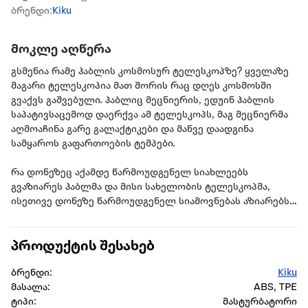
ბრენდი:
Kiku
მოკლე აღწერა
გსმენია რამე ჰაბლის კოსმოსურ ტელესკოპზე? ყველაზე
მაგარი ტელესკოპია მათ შორის რაც დღეს კოსმოსში
გვაქვს გაშვებული. ჰაბლიც მეცნიერის, ედუინ ჰაბლის
საპატივსაცემოდ დაერქვა ამ ტელესკოპს, მაგ მეცნიერმა
აღმოაჩინა გარე გალაქტიკები და მანვე დაადგინა
სამყაროს გაფართოების ტემპები.
რა დონეზეც აქამდე წარმოუდგენელ სიახლეებს
გვაზიარეს ჰაბლმა და მისი სახელობის ტელესკოპმა,
ისეთივე დონეზე წარმოუდგენელ სიამოვნებას აზიარებს
ეს მასტრუბატორი შენს ყლეს.
პროდუქტის შესახებ
წარმოიდგინე გოგო რომ ბოლომდე ჩამოგაჯდეს, თან
ძალიან სწრაფად იტრიალოს 360 გრადუსით, თან მუტლის
ბრენდი:
Kiku
კუნთები ზევით-ქვევით ამოძრავოს ისე რომ
მასალა:
ABS, TPE
პარალელურად ბოლომდე გეჯდეს. ესეთი რამ არის ჩვენი
ტიპი:
მასტურბატორი
ჰაბლი.