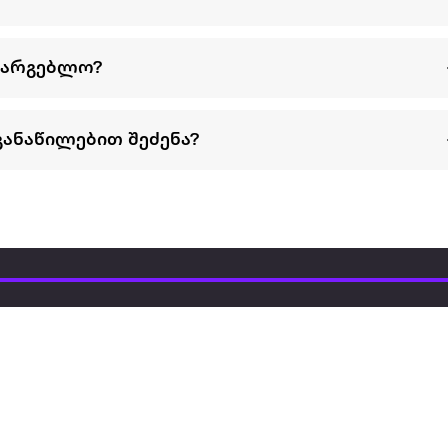
სარგებლო?
განაწილებით შეძენა?
წესები და პირობები
პარტნიორებისთვის
ტრენ
ხშირად დასმული
როგორ გავყიდოთ
გარე 
ი
კითხვები
ექსტრაზე
მზისგ
ვერიფიკაცია
ზოგადი პირობები
კარკ