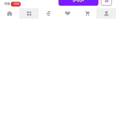
ყიდვა
719
-15%
პარტნიორებისთვის
ტრენდული
პოპულარული
დაგვიკავშირდით
Available on the
Get it on
Appstore
Google Play
© 2026 Extra.ge ყველა უფლება დაცულია