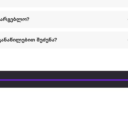
სარგებლო?
განაწილებით შეძენა?
წესები და პირობები
პარტნიორებისთვის
ტრენ
ხშირად დასმული
როგორ გავყიდოთ
გარე 
ი
კითხვები
ექსტრაზე
მზისგ
ვერიფიკაცია
ზოგადი პირობები
კარკ