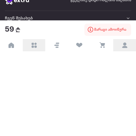
ყველაზე დიდი ონლაინ მაღაზია
ჩვენ შესახებ
59
მარაგი ამოიწურა
წესები და პირობები
პარტნიორებისთვის
ტრენდული
პოპულარული
დაგვიკავშირდით
Available on the
Get it on
Appstore
Google Play