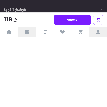
ჩვენ შესახებ
119
ყიდვა
წესები და პირობები
პარტნიორებისთვის
ტრენდული
პოპულარული
დაგვიკავშირდით
Available on the
Get it on
Appstore
Google Play
© 2026 Extra.ge ყველა უფლება დაცულია