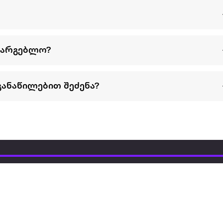
სარგებლო?
განაწილებით შეძენა?
წესები და პირობები
პარტნიორებისთვის
ტრენ
ხშირად დასმული
როგორ გავყიდოთ
გარე 
ი
კითხვები
ექსტრაზე
მზისგ