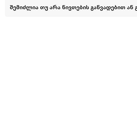
შემიძლია თუ არა ნივთების განვადებით ან 
მეტის ნახვა
ჩვენ შესახებ
extra
ყველაზე დიდი ონლაინ მაღაზია
მარკეტფლეის
extra market
extra ბიზნესი
ბლოგი
საიტის რუკა