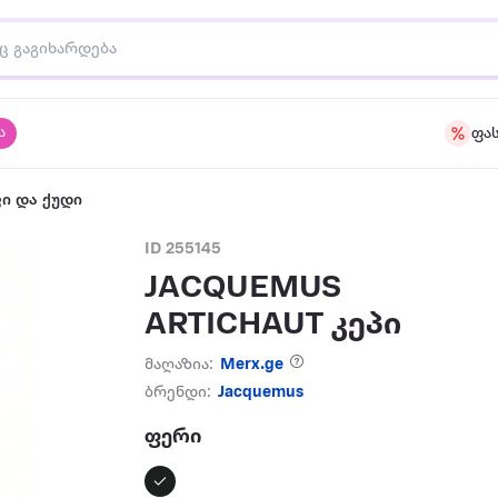
ა
ფა
ი და ქუდი
ID 255145
JACQUEMUS
ARTICHAUT კეპი
მაღაზია:
Merx.ge
ბრენდი:
Jacquemus
ფერი