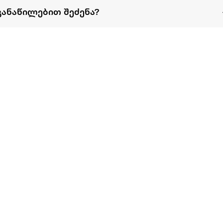
განაწილებით შეძენა?
წესები და პირობები
პარტნიორებისთვის
ტრენ
ხშირად დასმული
როგორ გავყიდოთ
გარე 
ი
კითხვები
ექსტრაზე
მზისგ
ვერიფიკაცია
ზოგადი პირობები
კარკ
წესები და პირობები
ელე
კონფიდენციალურობა
სკუტ
დაის