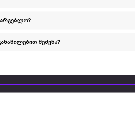
სარგებლო?
განაწილებით შეძენა?
წესები და პირობები
პარტნიორებისთვის
ტრენ
ხშირად დასმული
როგორ გავყიდოთ
გარე 
ი
კითხვები
ექსტრაზე
მზისგ
ვერიფიკაცია
ზოგადი პირობები
კარკ