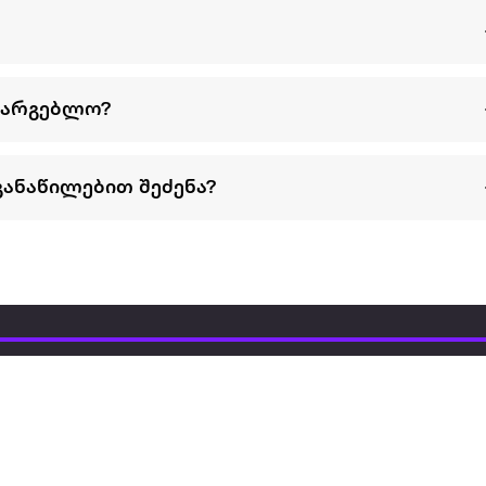
სარგებლო?
განაწილებით შეძენა?
წესები და პირობები
პარტნიორებისთვის
ტრენ
ხშირად დასმული
როგორ გავყიდოთ
გარე 
ი
კითხვები
ექსტრაზე
მზისგ