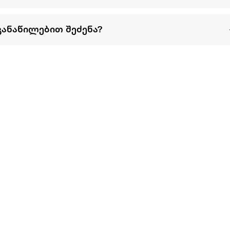
განაწილებით შეძენა?
წესები და პირობები
პარტნიორებისთვის
ტრენ
ხშირად დასმული
როგორ გავყიდოთ
გარე 
ი
კითხვები
ექსტრაზე
მზისგ
ვერიფიკაცია
ზოგადი პირობები
კარკ
წესები და პირობები
ელე
კონფიდენციალურობა
სკუტ