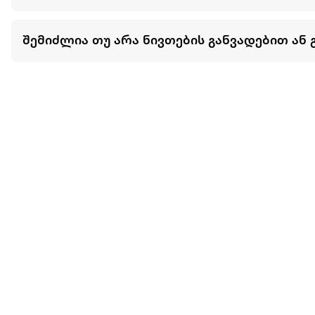
შემიძლია თუ არა ნივთების განვადებით ან 
მეტის ნახვა
ჩვენ შესახებ
extra
ყველაზე დიდი ონლაინ მაღაზია
მარკეტფლეის
extra market
extra ბიზნესი
ბლოგი