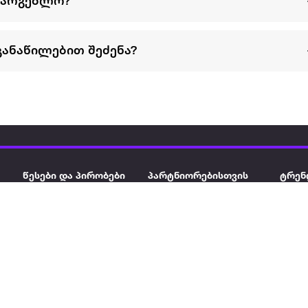
სარგებლო?
განაწილებით შეძენა?
წესები და პირობები
პარტნიორებისთვის
ტრენ
ხშირად დასმული
როგორ გავყიდოთ
გარე 
ი
კითხვები
ექსტრაზე
მზისგ
ვერიფიკაცია
ზოგადი პირობები
კარკ
წესები და პირობები
ელე
კონფიდენციალურობა
სკუტ