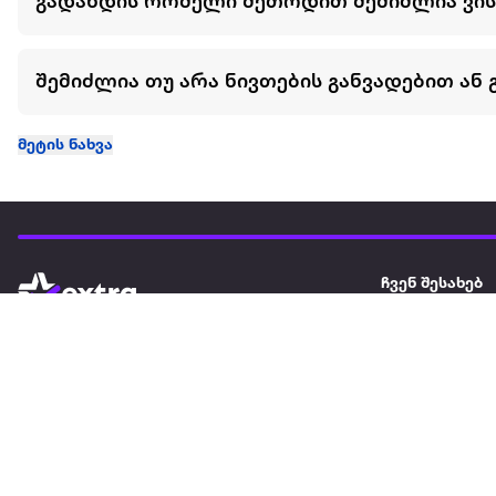
გადახდის რომელი მეთოდით შემიძლია ვი
შემიძლია თუ არა ნივთების განვადებით ან 
მეტის ნახვა
ჩვენ შესახებ
extra
ყველაზე დიდი ონლაინ მაღაზია
მარკეტფლეის
extra market
extra ბიზნესი
ბლოგი