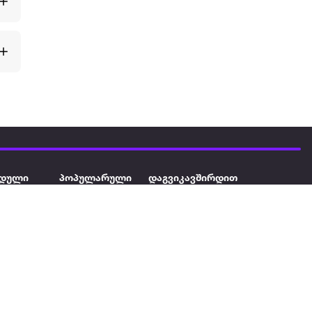
დული
პოპულარული
დაგვიკავშირდით
ავეჯი
ტელევიზორი
032 2 333 111
info@extra.ge
ან დამცავი
iPhone
სს „ექსტრა არეა" ს/კ
402129763 თბილისი, პეკინის
ასული აუზი
ლეპტოპები
გამზირი, N 41
ქტრო
პლანშეტები
ერი