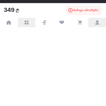
349
წესები და პირობები
მარაგი ამოიწურა
პარტნიორებისთვის
ტრენდული
პოპულარული
დაგვიკავშირდით
Available on the
Get it on
Appstore
Google Play
© 2026 Extra.ge ყველა უფლება დაცულია