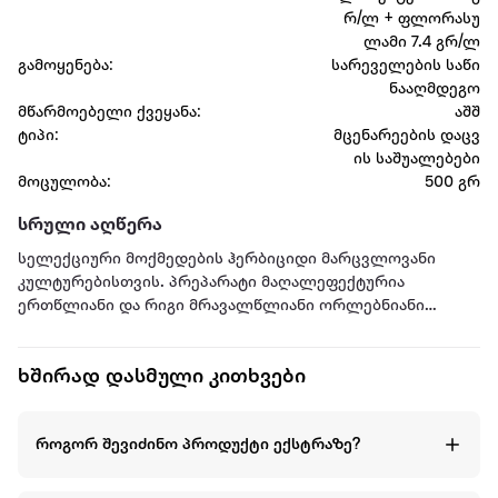
რ/ლ + ფლორასუ
ლამი 7.4 გრ/ლ
გამოყენება:
სარეველების საწი
ნააღმდეგო
მწარმოებელი ქვეყანა:
აშშ
ტიპი:
მცენარეების დაცვ
ის საშუალებები
მოცულობა:
500 გრ
სრული აღწერა
სელექციური მოქმედების ჰერბიციდი მარცვლოვანი
კულტურებისთვის. პრეპარატი მაღალეფექტურია
ერთწლიანი და რიგი მრავალწლიანი ორლებნიანი
სარეველების წინააღმდეგ, მათ შორის 2,4 D მიმართ
გამძლე. პრეპარატისთვის დამახასიათებელია მაღალი
ხშირად დასმული კითხვები
სისტემური მოქმედება, იგი იჭრება სარეველების
ფოთლებიდან და ფესვთა სისტემიდან და აფერხებს
უჯრედოვან დაყოფას.
როგორ შევიძინო პროდუქტი ექსტრაზე?