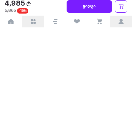
4,985
წესები და პირობები
ყიდვა
5,865
-15%
პარტნიორებისთვის
ტრენდული
პოპულარული
დაგვიკავშირდით
Available on the
Get it on
Appstore
Google Play
© 2026 Extra.ge ყველა უფლება დაცულია