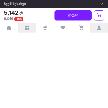
ჩვენ შესახებ
5,142
ყიდვა
წესები და პირობები
6,049
-15%
პარტნიორებისთვის
ტრენდული
პოპულარული
დაგვიკავშირდით
Available on the
Get it on
Appstore
Google Play
© 2026 Extra.ge ყველა უფლება დაცულია