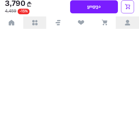
3,790
წესები და პირობები
ყიდვა
4,459
-15%
პარტნიორებისთვის
ტრენდული
პოპულარული
დაგვიკავშირდით
Available on the
Get it on
Appstore
Google Play
© 2026 Extra.ge ყველა უფლება დაცულია