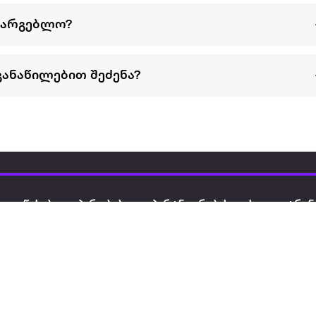
სარგებლო?
განაწილებით შეძენა?
წესები და პირობები
პარტნიორებისთვის
ტრენ
ხშირად დასმული
როგორ გავყიდოთ
გარე 
ი
კითხვები
ექსტრაზე
მზისგ
ვერიფიკაცია
ზოგადი პირობები
კარკ
წესები და პირობები