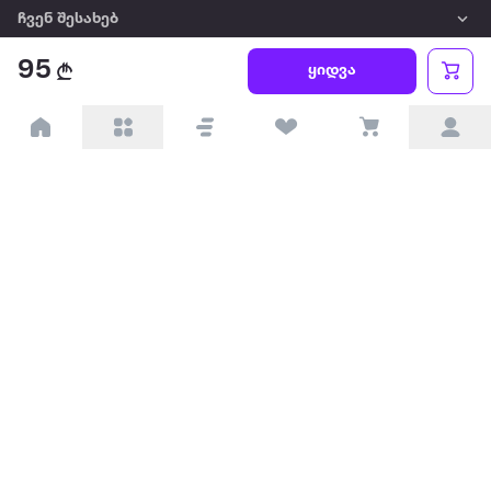
ჩვენ შესახებ
95
ყიდვა
წესები და პირობები
პარტნიორებისთვის
ტრენდული
პოპულარული
დაგვიკავშირდით
Available on the
Get it on
Appstore
Google Play
© 2026 Extra.ge ყველა უფლება დაცულია