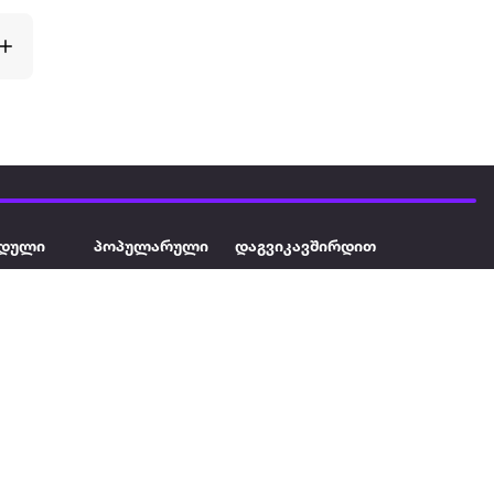
დული
პოპულარული
დაგვიკავშირდით
ავეჯი
ტელევიზორი
032 2 333 111
info@extra.ge
ან დამცავი
iPhone
სს „ექსტრა არეა" ს/კ
402129763 თბილისი, პეკინის
ასული აუზი
ლეპტოპები
გამზირი, N 41
ქტრო
პლანშეტები
ერი
მაცივარი