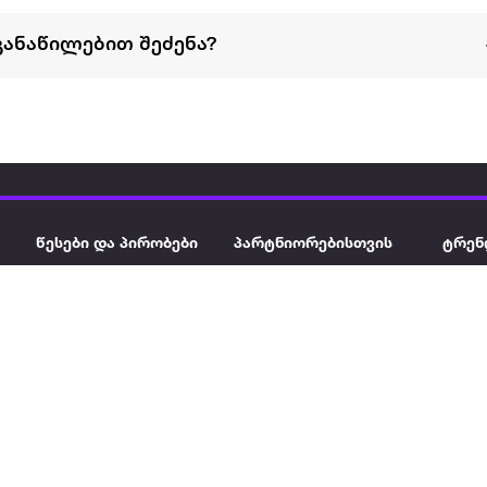
განაწილებით შეძენა?
წესები და პირობები
პარტნიორებისთვის
ტრენ
ხშირად დასმული
როგორ გავყიდოთ
გარე 
ი
კითხვები
ექსტრაზე
მზისგ
ვერიფიკაცია
ზოგადი პირობები
კარკ
წესები და პირობები
ელე
კონფიდენციალურობა
სკუტ