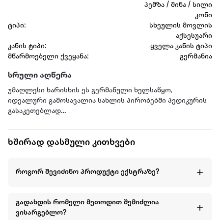
პემზა / მინა / სილი
კონი
ტიპი:
სხეულის მოვლის
აქსესუარი
კანის ტიპი:
ყველა კანის ტიპი
მწარმოებელი ქვეყანა:
გერმანია
სრული აღწერა
უმაღლესი ხარისხის ეს გერმანული ხელსაწყო,
იდეალური გამოსავალია სახლის პირობებში პედიკურის
გასაკეთებლად
მისი მარტივად ცვალებადი თავების დახმარებით შენ
ხშირად დასმული კითხვები
შეძლებ მოიშორო გარქოვანებული კანი და მასთან
ერთად მაზოლებიც.
როგორ შევიძინო პროდუქტი ექსტრაზე?
ჭკვიანი მაზოლების მოსაშორებელი პემზის ქვის
პირველივე გამოყენებისას იგრძნობ როგორ
დაარბილებს ის ფეხის გულს და ქუსლებს, მოაშორებს
გადახდის რომელი მეთოდით შემიძლია
გარქოვანებულ კანს და გახდის მათ გლუვს და ნაზს.
ვისარგებლო?