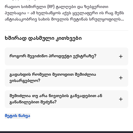
რადიო სიხშირული (RF) ტალღები და ზებგერითი
პულსაცია – ამ ხელსაწყოს აქვს ყველაფერი ის რაც შენს
ანტიასაკობრივ სახის მოვლის რუტინას სრულყოფილს
გახდის,
ხშირად დასმული კითხვები
Geske Anti-Aging Skin Tightner -კანის მოვლის საშუალებაა,
რომელიც მისი ინოვაციური ტექნოლოგიების
დახმარებით გაამკვრივებს და გააახალგაზრდავებს შენ
როგორ შევიძინო პროდუქტი ექსტრაზე?
კანს უჯრედის სიღრმეებიდან
გესკეს აქვს Smart აპლიკაცია, რომელიც დაასკანერებს
გადახდის რომელი მეთოდით შემიძლია
შენს სახეს, მოგაწვდის ინფორმაციას შენი კანის
ვისარგებლო?
მდგომარეობაზე და დროთა განმავლობაში გაჩვენებს
კანის მდგომარეობის პროგრესს.
ამავე აპლიკაციაში შეგიძლია ნახო პროდუქტის სრული
შემიძლია თუ არა ნივთების განვადებით ან
ინფორმაცია და გამოყენების წესები.
განაწილებით შეძენა?
ჭკვიანი Anti-Aging კანის გამამკვრივებელი 6 in 1
მეტის ნახვა
საგრძნობლად ამცირებს დაბერების ნიშნებს.
ხელსაწყოში დანრეგილი ექვსივე ინოვაციური
ტექნოლოგია ებრძვის ნაოჭებს და წვრილ ხაზებს. ამ