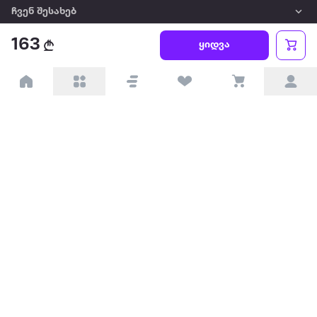
ჩვენ შესახებ
163
ყიდვა
წესები და პირობები
პარტნიორებისთვის
ტრენდული
პოპულარული
დაგვიკავშირდით
Available on the
Get it on
Appstore
Google Play
© 2026 Extra.ge ყველა უფლება დაცულია