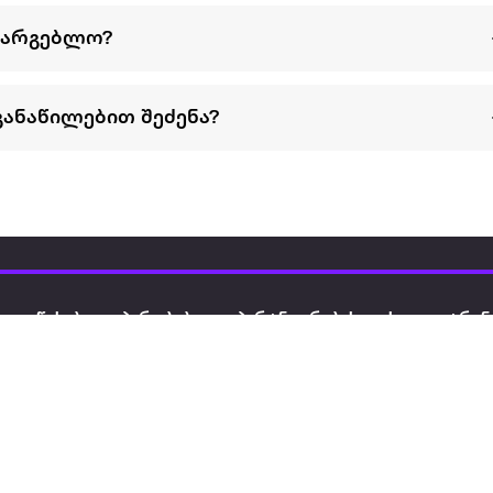
სარგებლო?
განაწილებით შეძენა?
წესები და პირობები
პარტნიორებისთვის
ტრენ
ხშირად დასმული
როგორ გავყიდოთ
გარე 
ი
კითხვები
ექსტრაზე
მზისგ
ვერიფიკაცია
ზოგადი პირობები
კარკ
წესები და პირობები