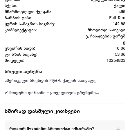
სქესი:
ქალი
მწარმოებელი ქვეყანა:
აშშ
ჩარჩოს ტიპი:
Full-Rim
ყურის სამაგრის სიგრძე:
142 მმ
კომპლექტაცია:
მხოლოდ სათვალ
ე, ჩასადების გარეშ
ე
ცხვირის ხიდი:
16 მმ
ლინზის სიგანე:
53 მმ
მოდელი:
10254823
სრული აღწერა
ამერიკული ბრენდის Frye-ს ქალის სათვალე
✔ მოდური დიზაინი – ყოველთვის ტრენდში
✔ უნივერსალური ფერები – ერგება ნებისმიერ სტილს
✔ კომფორტული და მსუბუქი კონსტრუქცია
ხშირად დასმული კითხვები
✔ ეფექტური UV დაცვა
⚠️ დამატებითი ინფორმაცია: არ მოყვება ქეისი
როგორ შევიძინო პროდუქტი ექსტრაზე?
Frye-ის 44496FRY001 მოდელი არის ელეგანტური და