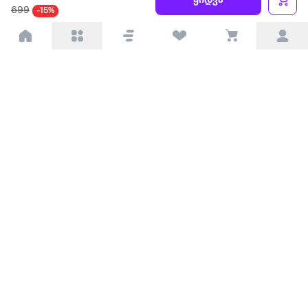
ყიდვა
699
-15%
პარტნიორებისთვის
ტრენდული
პოპულარული
დაგვიკავშირდით
Available on the
Get it on
Appstore
Google Play
© 2026 Extra.ge ყველა უფლება დაცულია