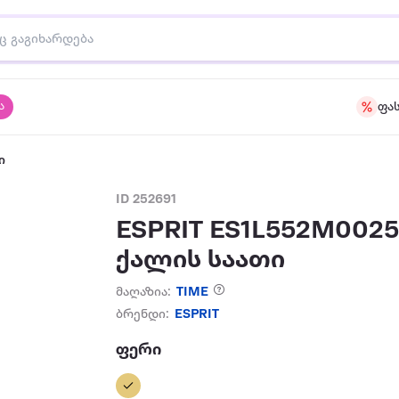
ა
ფა
ი
ID 252691
ESPRIT ES1L552M002
ქალის საათი
მაღაზია:
TIME
ბრენდი:
ESPRIT
ფერი