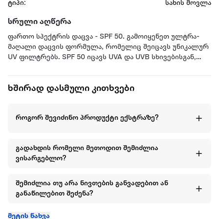
ტიპი:
სახის მოვლა
სრული აღწერა
ფართო სპექტრის დაცვა - SPF 50. გამოიყენეთ ულტრა-
მაღალი დაცვის ფორმულა, რომელიც შეიცავს უნიკალურ
UV ფილტრებს. SPF 50 იცავს UVA და UVB სხივებისგან,
რომლებიც იწვევენ წვრილი ხაზების, ღრმა ნაოჭების,
არათანაბარი პიგმენტაციის და კოლაგენის შემცირების
ხშირად დასმული კითხვები
პრობლემებს.
გამდიდრებულია წყალმცენარე Padina pavonica-თი,
რომელიც უზრუნველყოფს კანს დატენიანებასა და
როგორ შევიძინო პროდუქტი ექსტრაზე?
ბზინვარებას.
Lithops Stem Cells-ის აქტიურ ინგრედიენტებს ზრდის
ტენიანობის დონეს, ეხმარება კანს ბუნებრივი ვიტამინი D-
გადახდის რომელი მეთოდით შემიძლია
ის სინთეზში და აუმჯობესებს ტონის თანაბარობას. კანზე
ვისარგებლო?
არ ტოვებს თეთრ კვალს.
გამოყენების წესი: დღის განმავლობაში დაიტანეთ სახესა
და კისერზე დამატენიანებელი საცხის შემდეგ. მზიგან
შემიძლია თუ არა ნივთების განვადებით ან
დამცავი დაიტანეთ მზეზე გასვლამდე მინიმუმ 30 წუთით
განაწილებით შეძენა?
ადრე. მზეზე დიდი ხნით გაჩერების შემთხვევაში
განიახლეთ ყოველ 2 საათში.
მეტის ნახვა