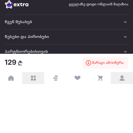
ყველაზე დიდი ონლაინ მაღაზია
ჩვენ შესახებ
წესები და პირობები
პარტნიორებისთვის
129
მარაგი ამოიწურა
ტრენდული
პოპულარული
დაგვიკავშირდით
Available on the
Get it on
Appstore
Google Play