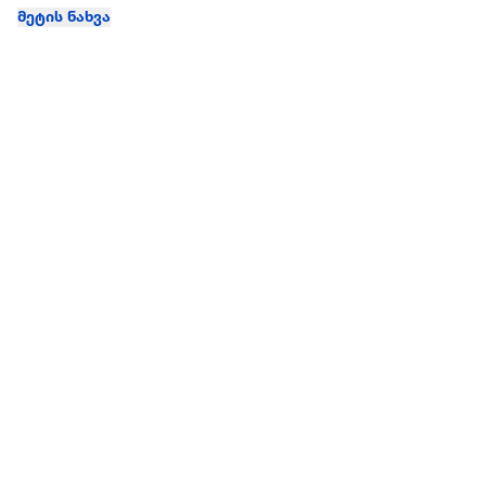
მეტის ნახვა
ჩვენ შესახებ
extra
ყველაზე დიდი ონლაინ მაღაზია
მარკეტფლეის
extra market
extra ბიზნესი
ბლოგი
საიტის რუკა