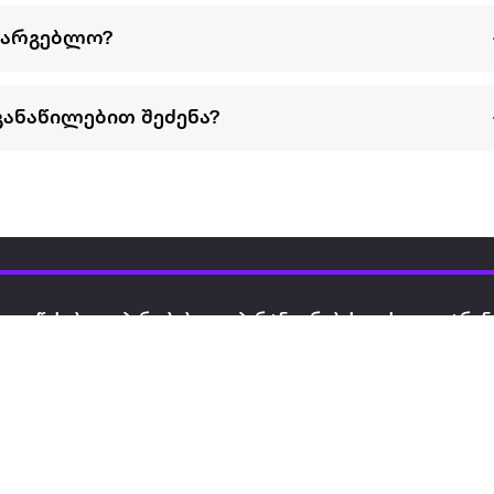
სარგებლო?
განაწილებით შეძენა?
წესები და პირობები
პარტნიორებისთვის
ტრენ
ხშირად დასმული
როგორ გავყიდოთ
გარე 
ი
კითხვები
ექსტრაზე
მზისგ
ვერიფიკაცია
ზოგადი პირობები
კარკ
წესები და პირობები