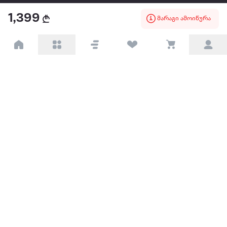
1,399
წესები და პირობები
მარაგი ამოიწურა
პარტნიორებისთვის
ტრენდული
პოპულარული
დაგვიკავშირდით
Available on the
Get it on
Appstore
Google Play
© 2026 Extra.ge ყველა უფლება დაცულია