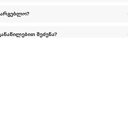
სარგებლო?
განაწილებით შეძენა?
წესები და პირობები
პარტნიორებისთვის
ტრენ
ხშირად დასმული
როგორ გავყიდოთ
გარე 
ი
კითხვები
ექსტრაზე
მზისგ
ვერიფიკაცია
ზოგადი პირობები
კარკ