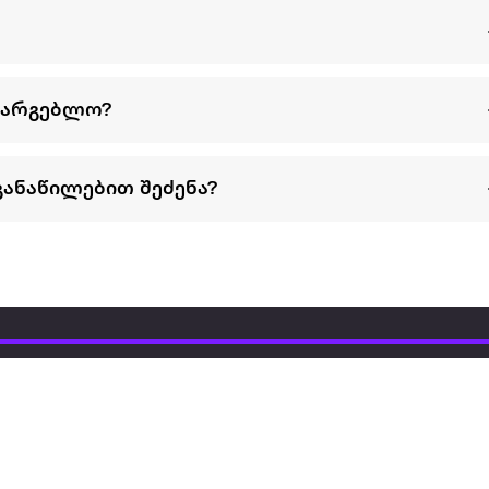
სარგებლო?
განაწილებით შეძენა?
წესები და პირობები
პარტნიორებისთვის
ტრენ
ხშირად დასმული
როგორ გავყიდოთ
გარე 
ი
კითხვები
ექსტრაზე
მზისგ