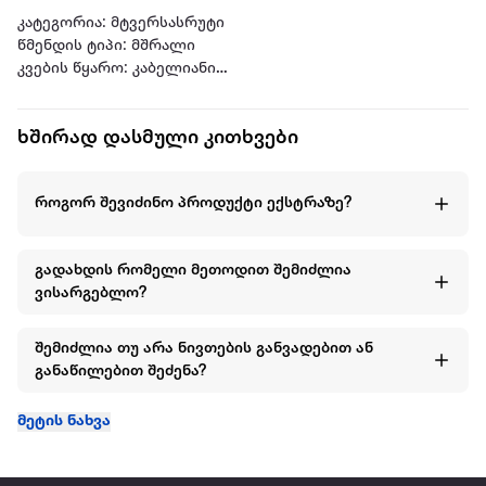
კატეგორია: მტვერსასრუტი
წმენდის ტიპი: მშრალი
კვების წყარო: კაბელიანი
ფერი: თეთრი
მტვერსასრუტის ტიპი: რბილი ავეჯის მტვერსასრუტი
ხშირად დასმული კითხვები
ბრენდი: DREAME
მოცულობა
მტვრის კონტეინერის მოცულობა: 0.4
როგორ შევიძინო პროდუქტი ექსტრაზე?
ტექნიკური მახასიათებლები
კაბელით: ✔
ფილტრის ტიპი: ცივი კატალიზატორის ფილტრი
გადახდის რომელი მეთოდით შემიძლია
ხმაურის დონე: 83 დბ
ვისარგებლო?
ძაბვა: 220-240 ვოლტი
სიმძლავრე: 400 ვატი
შეწოვის ძალა: 14 500 Pa
შემიძლია თუ არა ნივთების განვადებით ან
მართვის ღილაკი: სახელურზე
განაწილებით შეძენა?
ზომები
კაბელის სიგრძე: 4 მ
მეტის ნახვა
წონა: 1.8 კგ