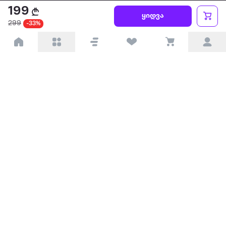
199
ყიდვა
299
-33%
ყველაზე დიდი ონლაინ მაღაზია
ჩვენ შესახებ
წესები და პირობები
პარტნიორებისთვის
ტრენდული
პოპულარული
დაგვიკავშირდით
Available on the
Get it on
Appstore
Google Play