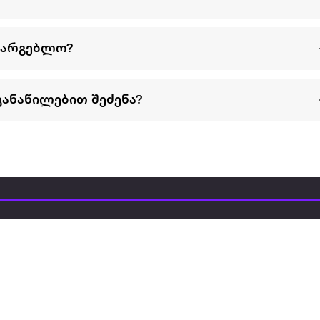
სარგებლო?
განაწილებით შეძენა?
წესები და პირობები
პარტნიორებისთვის
ტრენ
ხშირად დასმული
როგორ გავყიდოთ
გარე 
ი
კითხვები
ექსტრაზე
მზისგ
ვერიფიკაცია
ზოგადი პირობები
კარკ