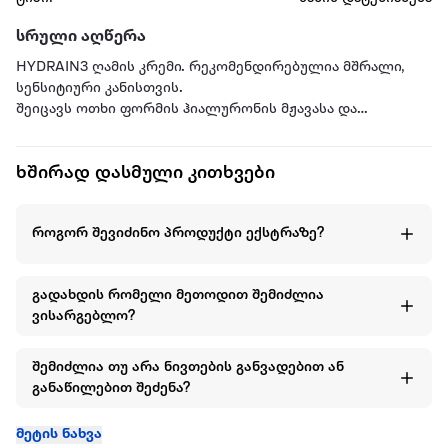
სრული აღწერა
HYDRAIN3 ღამის კრემი. რეკომენდირებულია მშრალი,
სენსიტიური კანისთვის.
შეიცავს ოთხი ფორმის ჰიალურონის მჟავასა და
ინოვაციურ, დაპატენტებული ინგრედიენტების
კომპლექსს, რაც უზრუნველყოფს კანის ხანგრძლივ და
ხშირად დასმული კითხვები
ინტენსიურ დატენიანებას და მისი ბარიერის აღდგენას.
გამოიყენეთ მცირე რაოდენობა და დაიტანეთ წრიული
როგორ შევიძინო პროდუქტი ექსტრაზე?
მოძრაობით. ჰიპოალერგიული, შეიცავს თერმულ წყალს.
გადახდის რომელი მეთოდით შემიძლია
ვისარგებლო?
შემიძლია თუ არა ნივთების განვადებით ან
განაწილებით შეძენა?
მეტის ნახვა