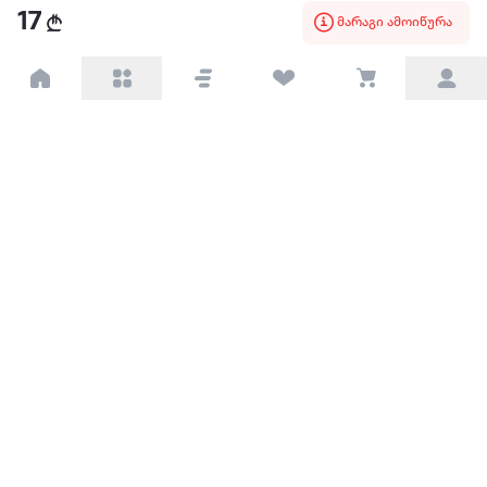
წესები და პირობები
17
მარაგი ამოიწურა
პარტნიორებისთვის
ტრენდული
პოპულარული
დაგვიკავშირდით
Available on the
Get it on
Appstore
Google Play
© 2026 Extra.ge ყველა უფლება დაცულია