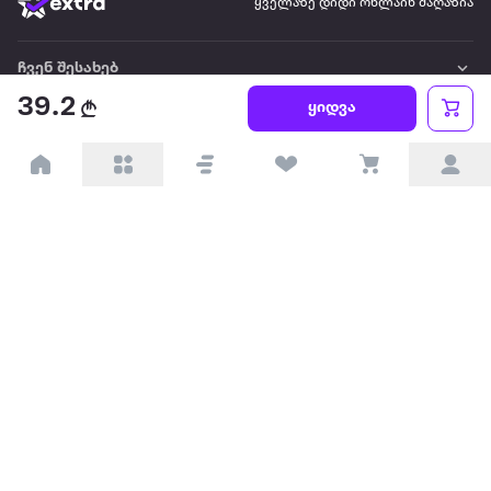
ყველაზე დიდი ონლაინ მაღაზია
ჩვენ შესახებ
39.2
ყიდვა
წესები და პირობები
პარტნიორებისთვის
ტრენდული
პოპულარული
დაგვიკავშირდით
Available on the
Get it on
Appstore
Google Play